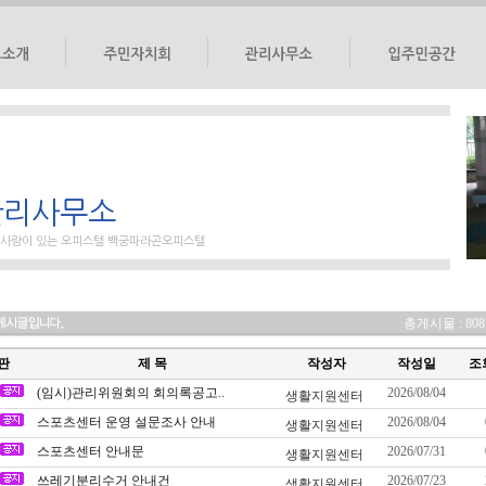
대표회의
소장인사말
자유게시판
선거관리위원회
관리계획서
설문조사
도
민원게시판
자료실
관리사무소
도
일정관리
갤러리
공지사항
생활안내
 사랑이 있는 오피스텔 백궁파라곤오피스텔
총게시물 : 808
판
제 목
작성자
작성일
조
(임시)관리위원회의 회의록공고..
2026/08/04
생활지원센터
스포츠센터 운영 설문조사 안내
2026/08/04
생활지원센터
스포츠센터 안내문
2026/07/31
생활지원센터
쓰레기분리수거 안내건
2026/07/23
생활지원센터