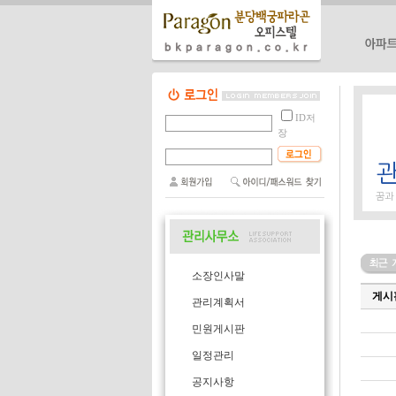
단지소개
ID저
단지위치
장
단지배치
단지평형
편의시설
꿈과
소장인사말
게시
관리계획서
민원게시판
일정관리
공지사항