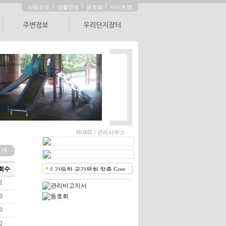
처음으로
생활정보
동호회
사이트맵
교통정보
우리단지장터
교육정보
우리단지장터
우리아파트 입주민들 또
문화시설
는 다른 아파트 입주민들
과 함께 직거래를 진행할
관공서
수 있으며, 아파트 입주
민과 농어촌간에 도농상
생을 위한 서비스를 제공
합니다.
HOME / 관리사무소
 개
회수
1
0
0
2